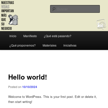
Ir
Ciudades y Pueblos para la Gente
al
Busc
contenido
principal
Nuestras vidas son más
importantes que su negocio
Menú
Inicio
Manifiesto
¿Qué está pasando?
principal
¿Qué proponemos?
Materiales
Iniciativas
Navegación
de
entradas
Hello world!
Posted on
10/10/2024
Welcome to WordPress. This is your first post. Edit or delete it,
then start writing!