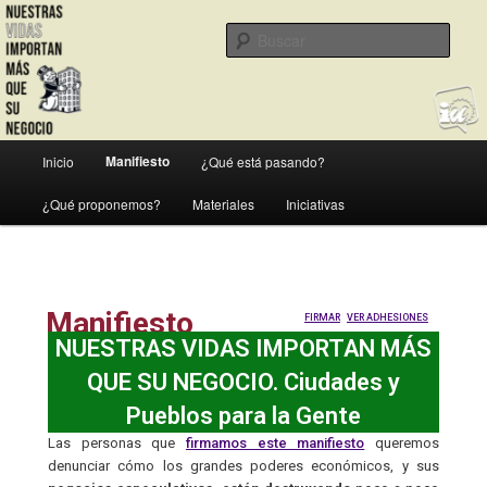
Ir
Ciudades y Pueblos para la Gente
al
Busc
contenido
principal
Nuestras vidas son más importantes
que su negocio
Menú
Manifiesto
Inicio
¿Qué está pasando?
principal
¿Qué proponemos?
Materiales
Iniciativas
Manifiesto
FIRMAR
VER ADHESIONES
NUESTRAS VIDAS IMPORTAN MÁS
QUE SU NEGOCIO. Ciudades y
Pueblos para la Gente
Las personas que
firmamos este manifiesto
queremos
denunciar cómo los grandes poderes económicos, y sus