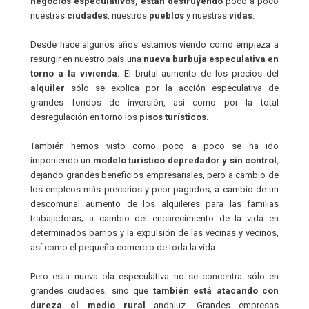
negocios especulativos, están destruyendo
poco a poco
nuestras
ciudades
, nuestros
pueblos
y nuestras
vidas
.
Desde hace algunos años estamos viendo como empieza a
resurgir en nuestro país una
nueva burbuja especulativa
en
torno a la vivienda.
El brutal aumento de los precios del
alquiler
sólo se explica por la acción especulativa de
grandes fondos de inversión, así como por la total
desregulación en torno los
pisos turísticos
.
También hemos visto como poco a poco se ha ido
imponiendo un
modelo turístico depredador y sin control
,
dejando grandes beneficios empresariales, pero a cambio de
los empleos más precarios y peor pagados; a cambio de un
descomunal aumento de los alquileres para las familias
trabajadoras; a cambio del encarecimiento de la vida en
determinados barrios y la expulsión de las vecinas y vecinos,
así como el pequeño comercio de toda la vida.
Pero esta nueva ola especulativa no se concentra sólo en
grandes ciudades, sino que
también está atacando con
dureza el medio rural
andaluz. Grandes empresas